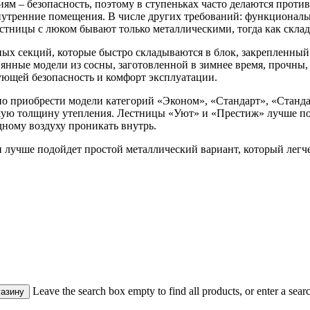
циям – безопасность, поэтому в ступеньках часто делаются прот
утренние помещения. В числе других требований: функциональн
лестницы с люком бывают только металлическими, тогда как ск
ых секций, которые быстро складываются в блок, закрепленный 
вянные модели из сосны, заготовленной в зимнее время, прочны,
ующей безопасность и комфорт эксплуатации.
 приобрести модели категорий «Эконом», «Стандарт», «Станда
ую толщину утепления. Лестницы «Уют» и «Престиж» лучше под
дному воздуху проникать внутрь.
ви лучше подойдет простой металлический вариант, который легч
Leave the search box empty to find all products, or enter a searc