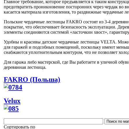
Главное требование, которое предъявляется к таким конструк
предотвратить проникновение посторонних через чердак во вн
касается материала изготовления, то раздвижные чердачные 
Польские чердачные лестницы FAKRO состоят из 3-4 деревянн
покрытие, что обеспечивает безопасность эксплуатации. Дере
элементы соединяются системой «ласточкин хвост», гарантир
Удобны и красивы датские чердачные лестницы VELTA. Можно
для гаражей и подсобных помещений, поскольку имеют меньш
снабжаются уплотнительным контуром, что не позволяет холо
Для гаража либо мастерской, где Вы работаете в уличной обу
деревянная лестница.
FAKRO (Польша)
Velux
Сортировать по