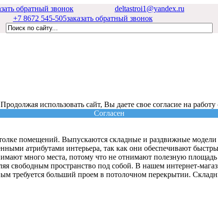
азать обратный звонок
deltastroi1@yandex.ru
+7 8672 545-505
заказать обратный звонок
 Продолжая использовать сайт, Вы даете свое согласие на работу
Согласен
толке помещений. Выпускаются складные и раздвижные модели 
енными атрибутами интерьера, так как они обеспечивают быстр
нимают много места, потому что не отнимают полезную площадь
авляя свободным пространство под собой. В нашем интернет-мага
вым требуется больший проем в потолочном перекрытии. Складн