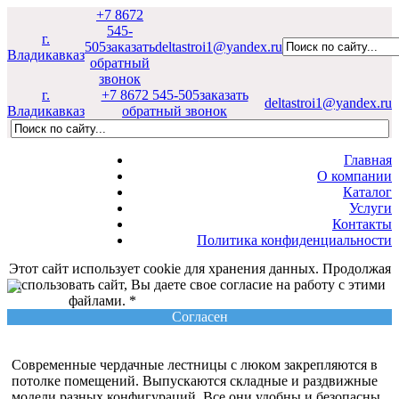
+7 8672
545-
г.
505
заказать
deltastroi1@yandex.ru
Владикавказ
обратный
звонок
г.
+7 8672 545-505
заказать
deltastroi1@yandex.ru
Владикавказ
обратный звонок
Главная
О компании
Каталог
Услуги
Контакты
Политика конфиденциальности
Этот сайт использует cookie для хранения данных. Продолжая
использовать сайт, Вы даете свое согласие на работу с этими
файлами. *
Политика конфиденциальности
Согласен
Современные чердачные лестницы с люком закрепляются в
потолке помещений. Выпускаются складные и раздвижные
модели разных конфигураций. Все они удобны и безопасны