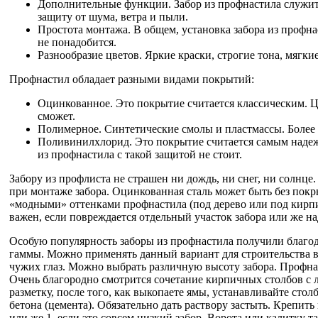
Дополнительные функции. Забор из профнастила служит
защиту от шума, ветра и пыли.
Простота монтажа. В общем, установка забора из профна
не понадобится.
Разнообразие цветов. Яркие краски, строгие тона, мягки
Профнастил обладает разными видами покрытий:
Оцинкованное. Это покрытие считается классическим. Ц
сможет.
Полимерное. Синтетические смолы и пластмассы. Более 
Поливинилхлорид. Это покрытие считается самым надежн
из профнастила с такой защитой не стоит.
Забору из профлиста не страшен ни дождь, ни снег, ни солнце
при монтаже забора. Оцинкованная сталь может быть без по
«модными» оттенками профнастила (под дерево или под кирпич
важен, если повреждается отдельный участок забора или же н
Особую популярность заборы из профнастила получили благод
гаммы. Можно применять данный вариант для строительства в 
чужих глаз. Можно выбрать различную высоту забора. Профна
Очень благородно смотрится сочетание кирпичных столбов с л
разметку, после того, как выкопаете ямы, устанавливайте сто
бетона (цемента). Обязательно дать раствору застыть. Крепить
или же 1, если это совсем низкий забор. Ворота или калитку