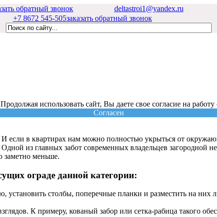
азать обратный звонок
deltastroi1@yandex.ru
+7 8672 545-505
заказать обратный звонок
 Продолжая использовать сайт, Вы даете свое согласие на работу
Согласен
. И если в квартирах нам можно полностью укрыться от окружа
о. Одной из главных забот современных владельцев загородной н
о заметно меньше.
сущих ограде данной категории:
, установить столбы, поперечные планки и разместить на них 
лядов. К примеру, кованый забор или сетка-рабица такого обес