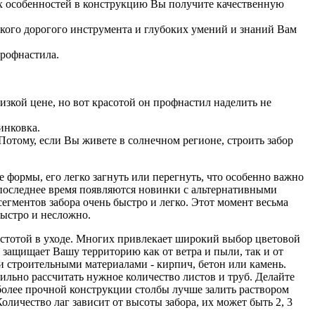
х особенностей в конструкцию Вы получите качественную
акого дорогого инструмента и глубоких умений и знаний Вам
 профнастила.
зкой цене, но вот красотой он профнастил наделить не
инковка.
отому, если Вы живете в солнечном регионе, строить забор
е формы, его легко загнуть или перегнуть, что особенно важно
последнее время появляются новинки с альтернативными
егментов забора очень быстро и легко. Этот момент весьма
быстро и несложно.
остотой в уходе. Многих привлекает широкий выбор цветовой
защищает Вашу территорию как от ветра и пыли, так и от
 строительными материалами - кирпич, бетон или камень.
ильно рассчитать нужное количество листов и труб. Делайте
я более прочной конструкции столбы лучше залить раствором
оличество лаг зависит от высоты забора, их может быть 2, 3