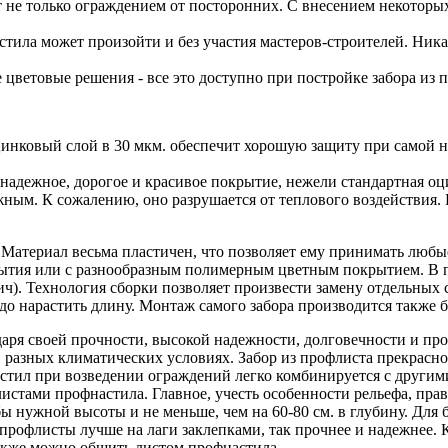
 не только ограждением от посторонних. С внесением некоторы
стила может произойти и без участия мастеров-строителей. Ник
е цветовые решения - все это доступно при постройке забора из
инковый слой в 30 мкм. обеспечит хорошую защиту при самой ни
надежное, дорогое и красивое покрытие, нежели стандартная оц
ым. К сожалению, оно разрушается от теплового воздействия. П
. Материал весьма пластичен, что позволяет ему принимать любы
крытия или с разнообразным полимерным цветным покрытием. В 
). Технология сборки позволяет произвести замену отдельных с
адо нарастить длину. Монтаж самого забора производится также 
аря своей прочности, высокой надежности, долговечности и пр
разных климатических условиях. Забор из профлиста прекрасно 
стил при возведении ограждений легко комбинируется с другими
истами профнастила. Главное, учесть особенности рельефа, прав
лбы нужной высоты и не меньше, чем на 60-80 см. в глубину. Дл
 профлисты лучше на лаги заклепками, так прочнее и надежнее. К
 также можно обшить листом профнастила.