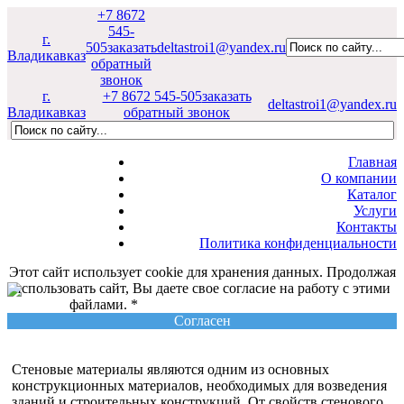
+7 8672
545-
г.
505
заказать
deltastroi1@yandex.ru
Владикавказ
обратный
звонок
г.
+7 8672 545-505
заказать
deltastroi1@yandex.ru
Владикавказ
обратный звонок
Главная
О компании
Каталог
Услуги
Контакты
Политика конфиденциальности
Этот сайт использует cookie для хранения данных. Продолжая
использовать сайт, Вы даете свое согласие на работу с этими
файлами. *
Политика конфиденциальности
Согласен
Стеновые материалы являются одним из основных
конструкционных материалов, необходимых для возведения
зданий и строительных конструкций. От свойств стенового