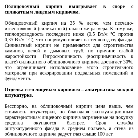
Облицовочный кирпич выигрывает в споре с
силикатным лицевым кирпичом.
Облицовочный кирпич на 35 % легче, чем песчано-
известняковый (силикатный) такого же размера. К тому же,
теплопроводность последнего ниже (0,5 Вт/м °C против
0,35 Вт/м °C), что напрямую влияет на теплоотдачу фасада.
Силикатный кирпич не применяется для строительства
каминов, печей и дымовых труб, по причине слабой
жаростойкости. Гигроскопичность (восприимчивость к
влаге) силикатного облицовочного кирпича достигает 30%,
что ограничивает использование этого строительного
материала при декорировании подвальных помещений и
фундамента.
Отделка стен лицевым кирпичом – альтернатива мокрой
штукатурке.
Бесспорно, на облицовочный кирпич цена выше, чем
стоимость штукатурки, но благодаря эксплуатационным
характеристикам лицевого кирпича затраченные на покупку
средства окупаются быстрее. Срок службы
оштукатуренного фасада в среднем полвека, а стена из
облицовочного кирпича радует глаз свыше 100 лет.