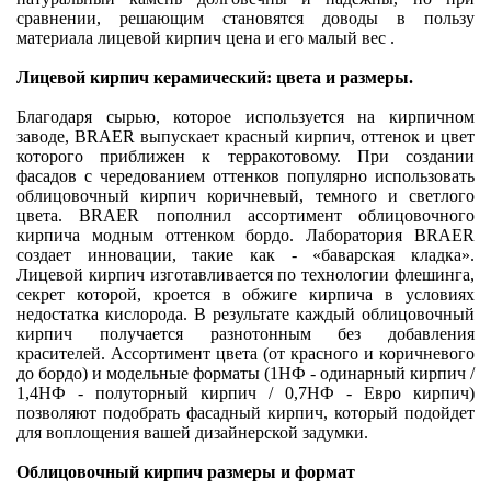
сравнении, решающим становятся доводы в пользу
материала лицевой кирпич цена и его малый вес .
Лицевой кирпич керамический: цвета и размеры.
Благодаря сырью, которое используется на кирпичном
заводе, BRAER выпускает красный кирпич, оттенок и цвет
которого приближен к терракотовому. При создании
фасадов с чередованием оттенков популярно использовать
облицовочный кирпич коричневый, темного и светлого
цвета. BRAER пополнил ассортимент облицовочного
кирпича модным оттенком бордо. Лаборатория BRAER
создает инновации, такие как - «баварская кладка».
Лицевой кирпич изготавливается по технологии флешинга,
секрет которой, кроется в обжиге кирпича в условиях
недостатка кислорода. В результате каждый облицовочный
кирпич получается разнотонным без добавления
красителей. Ассортимент цвета (от красного и коричневого
до бордо) и модельные форматы (1НФ - одинарный кирпич /
1,4НФ - полуторный кирпич / 0,7НФ - Евро кирпич)
позволяют подобрать фасадный кирпич, который подойдет
для воплощения вашей дизайнерской задумки.
Облицовочный кирпич размеры и формат