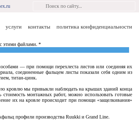
ex.ru
услуги
контакты
политика конфиденциальности
 с этими файлами. *
Политика конфиденциальности
пособами — при помощи перехлеста листов или соединяя их
ериала, соединенные фальцем листы показали себя одним из
ием, титан-цинк.
акую кровлю мы привыкли наблюдать на крышах зданий конца
ь стоимость монтажных работ, можно использовать готовые
динение их на кровле происходит при помощи «защелкивания»
фальц профили производства Ruukki и Grand Line.