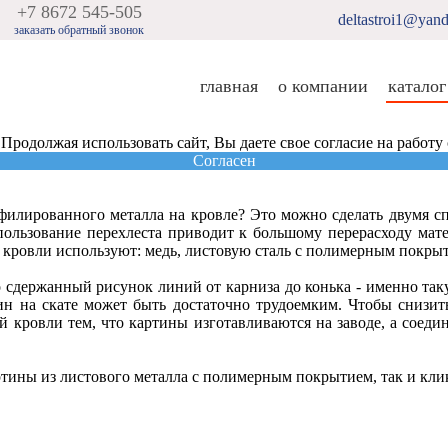
+7 8672 545-505
deltastroi1@yand
заказать обратный звонок
главная
о компании
каталог
 Продолжая использовать сайт, Вы даете свое согласие на работу
Согласен
филированного металла на кровле? Это можно сделать двумя с
ользование перехлеста приводит к большому перерасходу мат
 кровли используют: медь, листовую сталь с полимерным покрыт
о сдержанный рисунок линий от карниза до конька - именно т
ин на скате может быть достаточно трудоемким. Чтобы снизит
й кровли тем, что картины изготавливаются на заводе, а сое
ины из листового металла с полимерным покрытием, так и клик