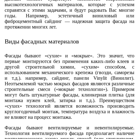
высокотехнологичных материалов, которые с успехом
справятся с этими задачами, и будут радовать Вас многие
годы. Например, эстетичный виниловый или
фиброцементный сайдинг — надежная защита фасада на
протяжении многих лет.
Виды фасадных материалов
Фасады бывают «сухие» и «мокрые». Это значит, что
первые монтируются без применения каких-либо клеев и
другой строительной химии, «сухим» способом, с
использованием механического крепежа (гвозди, саморезы
и т.д.). например, сайдинг, панели Vinylit (Винилит).
Неотъемлемой частью мокрых фасадов являются различные
строительные смеси («мокрые технологии»). Примером
могут быть штукатурные фасады, клинкерная плитка (для
монтажа нужен клей, затирка и т.д.). Преимуществом
«сухих» технологий является возможность производить
круглогодичный монтаж, температура воздуха и влажность
не влияют на процесс монтажа.
Фасады бывают вентилируемые и невентилируемые.
Технология вентилируемого фасада предполагает наличие
вентиляционного зазора между стеной (или утеплителем,