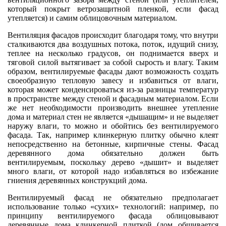
который покрыт ветрозащитной пленкой, если фасад
утепляется) и самим облицовочным материалом.
Вентиляция фасадов происходит благодаря тому, что внутри
сталкиваются два воздушных потока, поток, идущий снизу,
теплее на несколько градусов, он поднимается вверх и
тяговой силой вытягивает за собой сырость и влагу. Таким
образом, вентилируемые фасады дают возможность создать
своеобразную тепловую завесу и избавиться от влаги,
которая может конденсироваться из-за разницы температур
в пространстве между стеной и фасадным материалом. Если
же нет необходимости производить внешнее утепление
дома и материал стен не является «дышащим» и не выделяет
наружу влаги, то можно и обойтись без вентилируемого
фасада. Так, например клинкерную плитку обычно клеят
непосредственно на бетонные, кирпичные стены. Фасад
деревянного дома обязательно должен быть
вентилируемым, поскольку дерево «дышит» и выделяет
много влаги, от которой надо избавляться во избежание
гниения деревянных конструкций дома.
Вентилируемый фасад не обязательно предполагает
использование только «сухих» технологий: например, по
принципу вентилируемого фасада облицовывают
деревянные дома клинкерной плиткой (дом обшивается