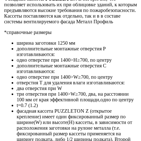
позволяет использовать их при облицовке зданий, к которым
предъявляются высокие требования по пожаробезопасности.
Кассеты поставляются как отдельно, так и в в составе
системы вентилируемого фасада Металл Профиль
*справочные размеры
ширина заготовки 1250 мм
дополнительные монтажные отверстия Р
изготавливаются:
одно отверстие при 1400>Н≥700, по центру
дополнительные монтажные отверстия С
изготавливаются:
одно отверстие при 1400>W≥700, по центру
отверстия Т для удаления влаги изготавливаются:
два отверстия при W
три отверстия при 1400>W≥700, два, на расстоянии
100 мм от края эффективной площади,одно по центру
t=0.7 (1.2)
фасадная кассета PUZZLETON Z (открытое
крепление) имеет один фиксированный размер по
ширине(W) или высоте(Н) кассеты, в зависимости от
расположения заготовки на рулоне металла (т.е.
фиксированный размер кассеты применяется на
ширину подката, либо 1/2 ширины подката). Второй