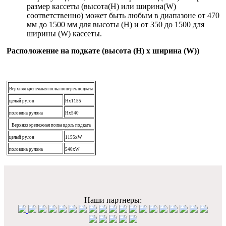
размер кассеты (высота(Н) или ширина(W)
соответственно) может быть любым в диапазоне от 470
мм до 1500 мм для высоты (H) и от 350 до 1500 для
ширины (W) кассеты.
Расположение на подкате (высота (H) х ширина (W))
Верхняя крепежная полка поперек подката
целый рулон
Нх1155
половина рулона
Нх540
Верхняя крепежная полка вдоль подката
целый рулон
1155хW
половина рулона
540xW
Наши партнеры: