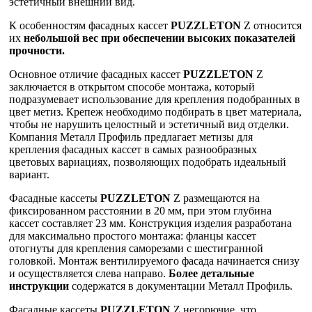
эстетичный внешний вид.
К особенностям фасадных кассет
PUZZLETON
Z относится
их
небольшой вес при обеспечении высоких показателей
прочности.
Основное отличие фасадных кассет
PUZZLETON
Z
заключается в открытом способе монтажа, который
подразумевает использование для крепления подобранных в
цвет метиз. Крепеж необходимо подбирать в цвет материала,
чтобы не нарушить целостный и эстетичный вид отделки.
Компания Металл Профиль предлагает метизы для
крепления фасадных кассет в самых разнообразных
цветовых вариациях, позволяющих подобрать идеальный
вариант.
Фасадные кассеты
PUZZLETON
Z размещаются на
фиксированном расстоянии в 20 мм, при этом глубина
кассет составляет 23 мм. Конструкция изделия разработана
для максимально простого монтажа: фланцы кассет
отогнуты для крепления саморезами с шестигранной
головкой. Монтаж вентилируемого фасада начинается снизу
и осуществляется слева направо.
Более детальные
инструкции
содержатся в документации Металл Профиль.
Фасадные кассеты
PUZZLETON
Z негорючие, что