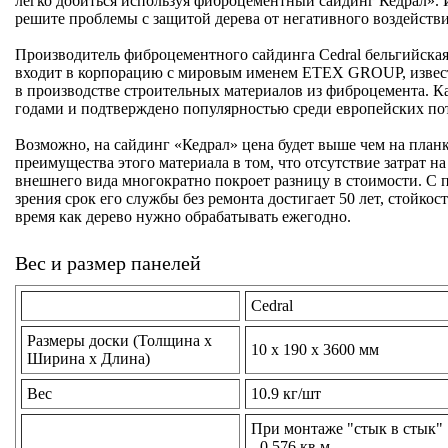
легко добиться используя фиброцементный сайдинг Кедрал».
решите проблемы с защитой дерева от негативного воздейств
Производитель фиброцементного сайдинга Сedral бельгийская 
входит в корпорацию с мировым именем ETEX GROUP, извес
в производстве строительных материалов из фиброцемента. К
годами и подтверждено популярностью среди европейских по
Возможно, на сайдинг «Кедрал» цена будет выше чем на план
преимущества этого материала в том, что отсутствие затрат н
внешнего вида многократно покроет разницу в стоимости. С 
зрения срок его службы без ремонта достигает 50 лет, стойкост
время как дерево нужно обрабатывать ежегодно.
Вес и размер панелей
Cedral
Размеры доски (Толщина х
10 х 190 x 3600 мм
Ширина х Длина)
Вес
10.9 кг/шт
При монтаже "стык в стык"
- 0,576 кв.м.