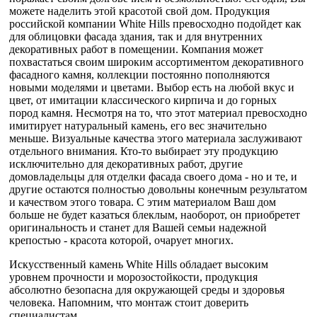
можете наделить этой красотой свой дом. Продукция
российской компании White Hills превосходно подойдет как
для облицовки фасада здания, так и для внутренних
декоративных работ в помещении. Компания может
похвастаться своим широким ассортиментом декоративного
фасадного камня, коллекции постоянно пополняются
новыми моделями и цветами. Выбор есть на любой вкус и
цвет, от имитации классического кирпича и до горных
пород камня. Несмотря на то, что этот материал превосходно
имитирует натуральный камень, его вес значительно
меньше. Визуальные качества этого материала заслуживают
отдельного внимания. Кто-то выбирает эту продукцию
исключительно для декоративных работ, другие
домовладельцы для отделки фасада своего дома - но и те, и
другие остаются полностью довольны конечным результатом
и качеством этого товара. С этим материалом Ваш дом
больше не будет казаться блеклым, наоборот, он приобретет
оригинальность и станет для Вашей семьи надежной
крепостью - красота которой, очарует многих.
Искусственный камень White Hills обладает высоким
уровнем прочности и морозостойкости, продукция
абсолютно безопасна для окружающей среды и здоровья
человека. Напомним, что монтаж стоит доверить
специалистам.