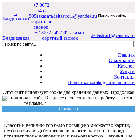
+7 8672
545-
г.
505
заказать
deltastroi1@yandex.ru
Владикавказ
обратный
звонок
г.
+7 8672 545-505
заказать
deltastroi1@yandex.ru
Владикавказ
обратный звонок
Главная
О компании
Каталог
Услуги
Контакты
Политика конфиденциальности
Этот сайт использует cookie для хранения данных. Продолжая
использовать сайт, Вы даете свое согласие на работу с этими
файлами. *
Политика конфиденциальности
Согласен
Красоте и величию гор было посвящено множество картин,
песен и стихов. Действительно, красота каменных пород
поражает своим долговечием и безмолвностью. Сегодня, Вы