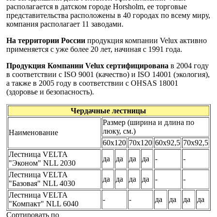
располагается в датском городе Horsholm, ее торговые
представительства расположены в 40 городах по всему миру,
компания располагает 11 заводами.
На территории России
продукция компании Velux активно
применяется с уже более 20 лет, начиная с 1991 года.
Продукция Компании Velux сертифицирована
в 2004 году
в соответствии с ISO 9001 (качество) и ISO 14001 (экология),
а также в 2005 году в соответствии с OHSAS 18001
(здоровье и безопасность).
Чердачные лестницы
Размер (ширина и длина по
люку, см.)
Наименование
60х120
70х120
60х92,5
70х92,5
Лестница VELTA
да
да
да
да
-
-
"Эконом" NLL 2030
Лестница VELTA
да
да
да
да
-
-
"Базовая" NLL 4030
Лестница VELTA
-
-
да
да
да
да
"Компакт" NLL 6040
Сортировать по