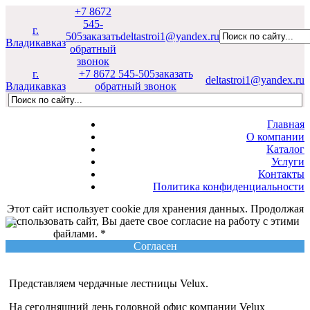
+7 8672
545-
г.
505
заказать
deltastroi1@yandex.ru
Владикавказ
обратный
звонок
г.
+7 8672 545-505
заказать
deltastroi1@yandex.ru
Владикавказ
обратный звонок
Главная
О компании
Каталог
Услуги
Контакты
Политика конфиденциальности
Этот сайт использует cookie для хранения данных. Продолжая
использовать сайт, Вы даете свое согласие на работу с этими
файлами. *
Политика конфиденциальности
Согласен
Представляем чердачные лестницы Velux.
На сегодняшний день головной офис компании Velux